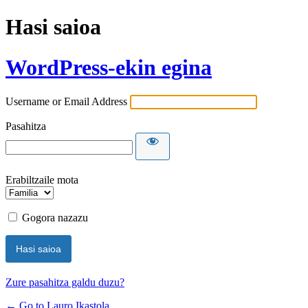
Hasi saioa
WordPress-ekin egina
Username or Email Address
Pasahitza
Erabiltzaile mota
Gogora nazazu
Zure pasahitza galdu duzu?
← Go to Lauro Ikastola