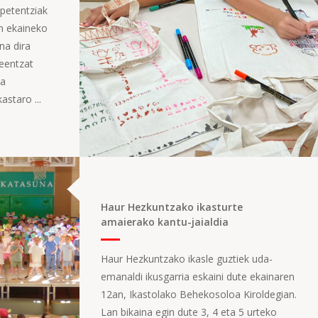
npetentziak
n ekaineko
na dira
leentzat
ua
astaro ...
Haur Hezkuntzako ikasturte
amaierako kantu-jaialdia
Haur Hezkuntzako ikasle guztiek uda-
emanaldi ikusgarria eskaini dute ekainaren
12an, Ikastolako Behekosoloa Kiroldegian.
Lan bikaina egin dute 3, 4 eta 5 urteko