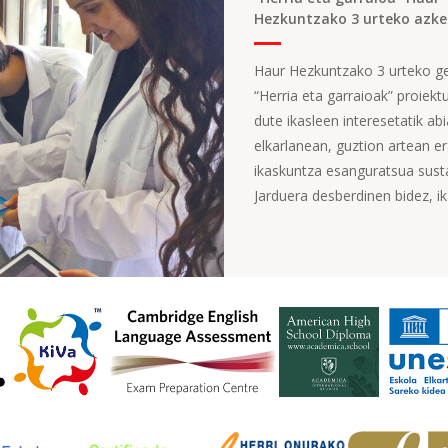
Hezkuntzako 3 urteko azke
Haur Hezkuntzako 3 urteko ge
“Herria eta garraioak” proiekt
dute ikasleen interesetatik ab
elkarlanean, guztion artean er
ikaskuntza esanguratsua sust
Jarduera desberdinen bidez, ika