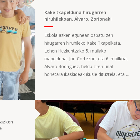
Xake txapelduna hirugarren
hiruhilekoan, Álvaro. Zorionak!
Eskola azken egunean ospatu zen
hirugarren hiruhileko Xake Txapelketa.
Lehen Hezkuntzako 5. mailako
txapelduna, Jon Cortezon, eta 6. mailkoa,
Alvaro Rodriguez, heldu ziren final
honetara ikaskideak ikusle dituztela, eta ...
 azken
e