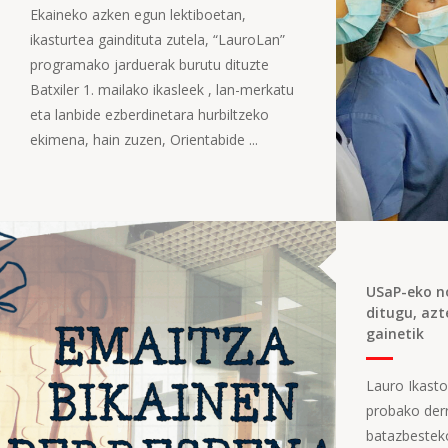
Ekaineko azken egun lektiboetan,
ikasturtea gaindituta zutela, “LauroLan”
programako jarduerak burutu dituzte
Batxiler 1. mailako ikasleek , lan-merkatu
eta lanbide ezberdinetara hurbiltzeko
ekimena, hain zuzen, Orientabide ...
USaP-eko no
ditugu, az
gainetik
Lauro Ikast
probako derr
batazbesteko