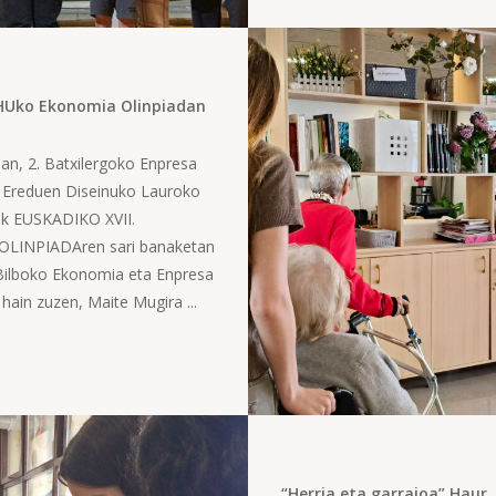
EHUko Ekonomia Olinpiadan
an, 2. Batxilergoko Enpresa
 Ereduen Diseinuko Lauroko
Uk EUSKADIKO XVII.
LINPIADAren sari banaketan
 Bilboko Ekonomia eta Enpresa
 hain zuzen, Maite Mugira ...
“Herria eta garraioa” Haur