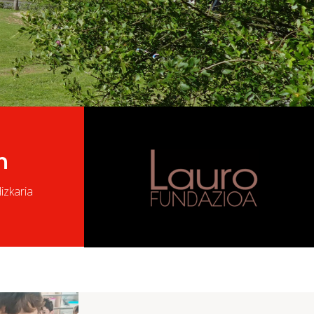
n
dizkaria