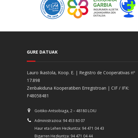
GURE DATUAK
Lauro Ikastola, Koop. E. | Registro de Cooperativas nº
17.898
Zenbakiduna Kooperatiben Erregistroan | CIF / IFK:
F48058481
Goitiko-Antsobiaga, 2 – 48180 LOIU
Administrazioa: 94 453 80 07
Haur eta Lehen Hezkuntza: 94 471 04 43
Bigarren Hezkuntza: 94 471 04 44