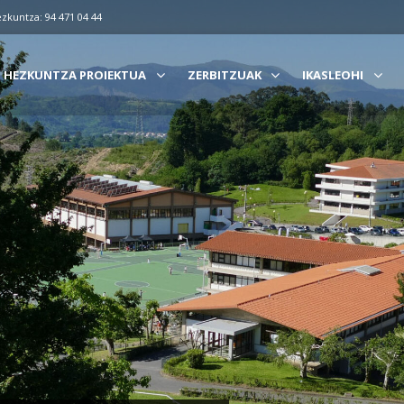
ezkuntza: 94 471 04 44
HEZKUNTZA PROIEKTUA
ZERBITZUAK
IKASLEOHI