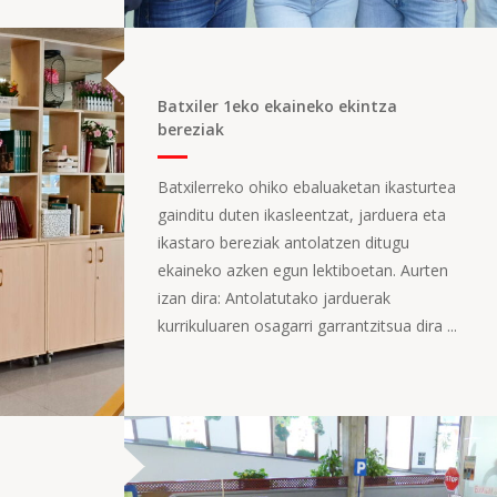
Batxiler 1eko ekaineko ekintza
bereziak
Batxilerreko ohiko ebaluaketan ikasturtea
gainditu duten ikasleentzat, jarduera eta
ikastaro bereziak antolatzen ditugu
ekaineko azken egun lektiboetan. Aurten
izan dira: Antolatutako jarduerak
kurrikuluaren osagarri garrantzitsua dira ...