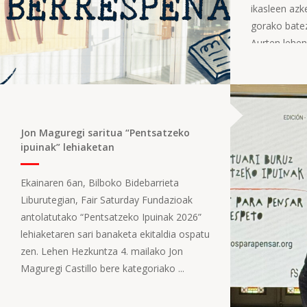
ikasleen azk
gorako bate
Aurten lehen
Jon Maguregi saritua “Pentsatzeko
ipuinak” lehiaketan
Ekainaren 6an, Bilboko Bidebarrieta
Liburutegian, Fair Saturday Fundazioak
antolatutako “Pentsatzeko Ipuinak 2026”
lehiaketaren sari banaketa ekitaldia ospatu
zen. Lehen Hezkuntza 4. mailako Jon
Maguregi Castillo bere kategoriako ...