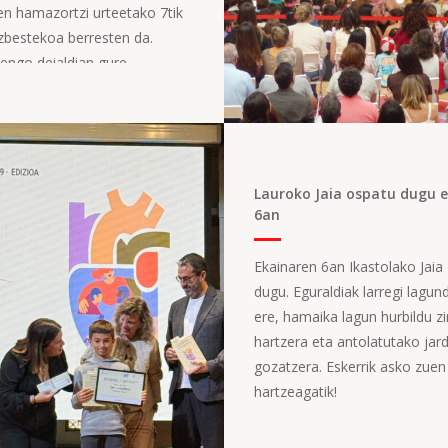
en hamazortzi urteetako 7tik
zbestekoa berresten da.
engo deialdian gure ...
Lauroko Jaia ospatu dugu 
6an
Ekainaren 6an Ikastolako Jaia
dugu. Eguraldiak larregi lagu
ere, hamaika lagun hurbildu z
hartzera eta antolatutako jar
gozatzera. Eskerrik asko zuen
hartzeagatik!