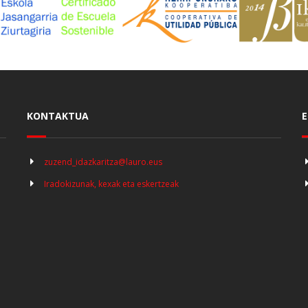
KONTAKTUA
E
zuzend_idazkaritza@lauro.eus
Iradokizunak, kexak eta eskertzeak