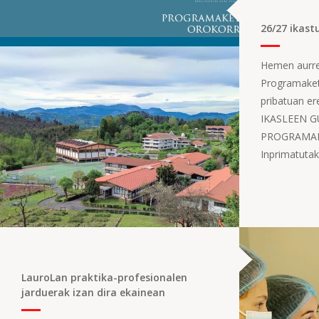
26/27 ikast
Hemen aurre
Programaket
pribatuan er
IKASLEEN G
PROGRAMAK
Inprimatutako
LauroLan praktika-profesionalen
jarduerak izan dira ekainean