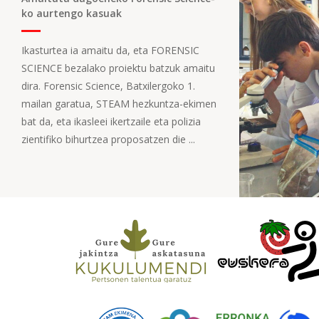
ko aurtengo kasuak
Ikasturtea ia amaitu da, eta FORENSIC
SCIENCE bezalako proiektu batzuk amaitu
dira. Forensic Science, Batxilergoko 1.
mailan garatua, STEAM hezkuntza-ekimen
bat da, eta ikasleei ikertzaile eta polizia
zientifiko bihurtzea proposatzen die ...