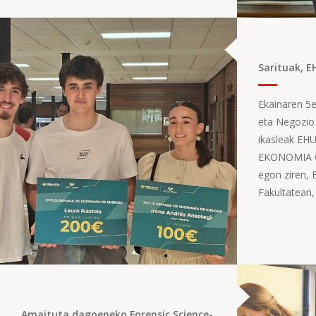
Sarituak, 
Ekainaren 5e
eta Negozio
ikasleak EH
EKONOMIA O
egon ziren,
Fakultatean,
Amaituta dagoeneko Forensic Science-