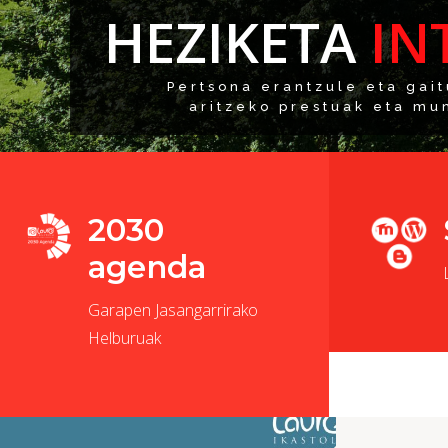
HEZIKETA
IN
Pertsona erantzule eta gai
aritzeko prestuak eta mu
2030
agenda
Garapen Jasangarrirako
Helburuak