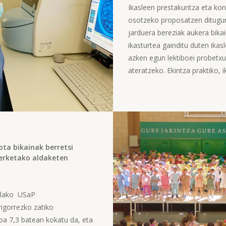
Ikasleen prestakuntza eta ko
osotzeko proposatzen ditugu
jarduera bereziak aukera bikai
ikasturtea gainditu duten ikas
azken egun lektiboei probetx
ateratzeko. Ekintza praktiko, ik
ta bikainak berretsi
terketako aldaketen
olako USaP
igorrezko zatiko
a 7,3 batean kokatu da, eta