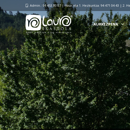
Admin.: 94 453 80 07 | Haur eta 1. Hezkuntza: 94 471 04 43 | 2. H
AURKEZPENA