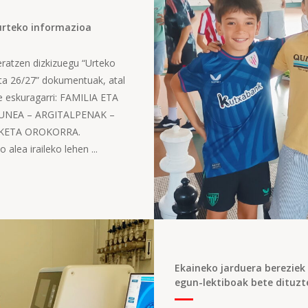
urteko informazioa
ratzen dizkizuegu “Urteko
a 26/27” dokumentuak, atal
e eskuragarri: FAMILIA ETA
UNEA – ARGITALPENAK –
ETA OROKORRA.
 alea iraileko lehen ...
Ekaineko jarduera bereziek
egun-lektiboak bete dituzt