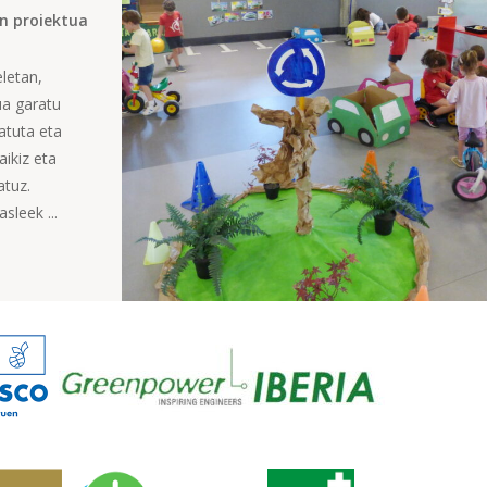
n proiektua
letan,
ua garatu
iatuta eta
aikiz eta
atuz.
sleek ...