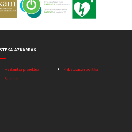
STEKA AZKARRAK
Hezkuntza proiektua
Pribatutasun politika
Sasoian