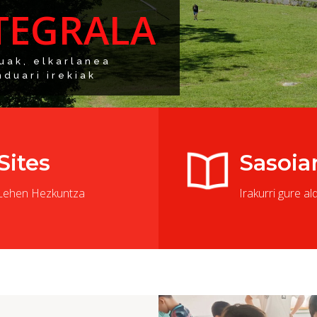
TEGRALA
tuak, elkarlanean
nduari irekiak
Sites
Sasoia
Lehen Hezkuntza
Irakurri gure al