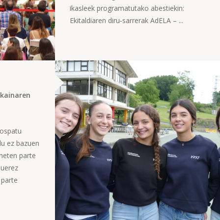
ikasleek programatutako abestiekin:
Ekitaldiaren diru-sarrerak AdELA – ...
ekainaren
 ospatu
ndu ez bazuen
ineten parte
duerez
 parte