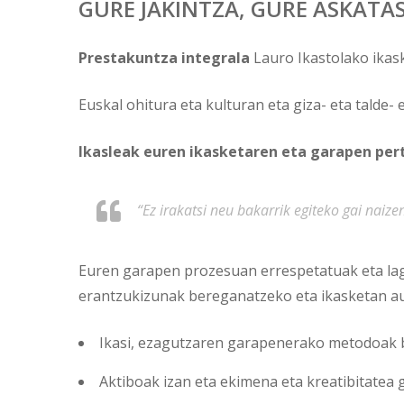
GURE JAKINTZA, GURE ASKAT
Prestakuntza integrala
Lauro Ikastolako ikask
Euskal ohitura eta kulturan eta giza- eta talde
Ikasleak euren ikasketaren eta garapen per
“Ez irakatsi neu bakarrik egiteko gai nai
Euren garapen prozesuan errespetatuak eta lag
erantzukizunak bereganatzeko eta ikasketan au
Ikasi, ezagutzaren garapenerako metodoak b
Aktiboak izan eta ekimena eta kreatibitatea 