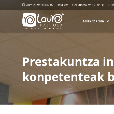
Admin.: 94 453 80 07 | Haur eta 1. Hezkuntza: 94 471 04 43 | 2. H
AURKEZPENA
Prestakuntza in
konpetenteak b