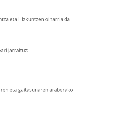
ntza eta Hizkuntzen oinarria da.
ari jarraituz:
naren eta gaitasunaren araberako