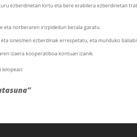
uru ezberdinetan lortu eta bere erabilera ezberdinetan tra
 eta norberaren irizpidedun bezala garatu.
ia eta sinesmen ezberdinak errespetatu, eta munduko baliab
oaren izaera kooperatiboa kontuan izanik.
i lelopean:
katasuna”