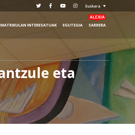
Euskara
MATRIKULAN INTERESATUAK
EGUTEGIA
SARRERA
antzule eta