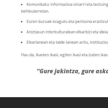
Komunikatu: informazioa oinarri eta testuing
behikularretan.
Euren buruak ezagutu eta pertsona erantzule
Aniztasun interkulturalean elkarbizi eta ide
Elkarlanean eta talde-lanean aritu, instituzi
Hau da, ikasten ikasi, egiten ikasi eta izaten ikas
“Gure jakintza, gure as