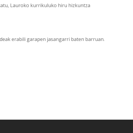
tatu, Lauroko kurrikuluko hiru hizkuntza
ideak erabili garapen jasangarri baten barruan.