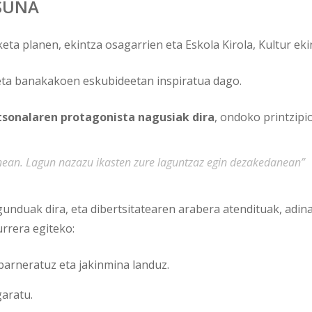
ASUNA
eta planen, ekintza osagarrien eta Eskola Kirola, Kultur eki
- eta banakakoen eskubideetan inspiratua dago.
tsonalaren protagonista nagusiak dira
, ondoko printzipio
zenean. Lagun nazazu ikasten zure laguntzaz egin dezakedanean”
unduak dira, eta dibertsitatearen arabera atendituak, adi
rrera egiteko:
arneratuz eta jakinmina landuz.
garatu.