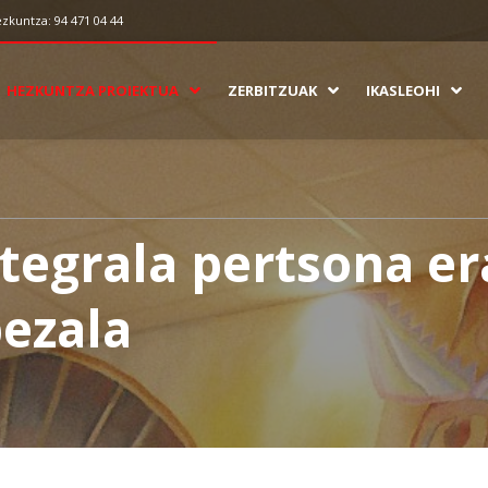
ezkuntza: 94 471 04 44
HEZKUNTZA PROIEKTUA
ZERBITZUAK
IKASLEOHI
tegrala pertsona er
ezala