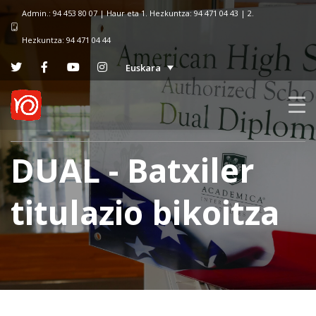
Admin.: 94 453 80 07 | Haur eta 1. Hezkuntza: 94 471 04 43 | 2.
Hezkuntza: 94 471 04 44
Euskara
DUAL - Batxiler
titulazio bikoitza