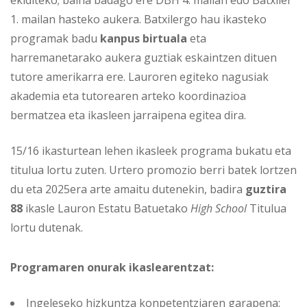
ekiditeko; baina badago ere DBH 4. mailan edo Batxiler
1. mailan hasteko aukera. Batxilergo hau ikasteko
programak badu
kanpus birtuala
eta
harremanetarako aukera guztiak eskaintzen dituen
tutore amerikarra ere. Lauroren egiteko nagusiak
akademia eta tutorearen arteko koordinazioa
bermatzea eta ikasleen jarraipena egitea dira.
15/16 ikasturtean lehen ikasleek programa bukatu eta
titulua lortu zuten. Urtero promozio berri batek lortzen
du eta 2025era arte amaitu dutenekin, badira
guztira
88
ikasle Lauron Estatu Batuetako
High School
Titulua
lortu dutenak.
Programaren onurak ikaslearentzat:
Ingeleseko hizkuntza konpetentziaren garapena: