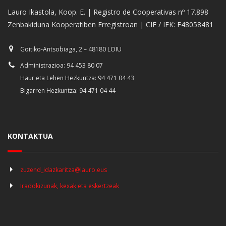
Lauro Ikastola, Koop. E. | Registro de Cooperativas nº 17.898
Zenbakiduna Kooperatiben Erregistroan | CIF / IFK: F48058481
Goitiko-Antsobiaga, 2 – 48180 LOIU
Administrazioa: 94 453 80 07
Haur eta Lehen Hezkuntza: 94 471 04 43
Bigarren Hezkuntza: 94 471 04 44
KONTAKTUA
zuzend_idazkaritza@lauro.eus
Iradokizunak, kexak eta eskertzeak