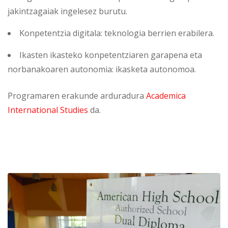
jakintzagaiak ingelesez burutu.
Konpetentzia digitala: teknologia berrien erabilera.
Ikasten ikasteko konpetentziaren garapena eta
norbanakoaren autonomia: ikasketa autonomoa.
Programaren erakunde arduradura
Academica
International Studies
da.