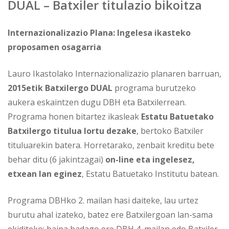
DUAL – Batxiler titulazio bikoitza
Internazionalizazio Plana: Ingelesa ikasteko
proposamen osagarria
Lauro Ikastolako Internazionalizazio planaren barruan,
2015etik Batxilergo DUAL
programa burutzeko
aukera eskaintzen dugu DBH eta Batxilerrean.
Programa honen bitartez ikasleak
Estatu Batuetako
Batxilergo titulua lortu dezake
, bertoko Batxiler
tituluarekin batera. Horretarako, zenbait kreditu bete
behar ditu (6 jakintzagai)
on-line eta ingelesez,
etxean lan eginez
, Estatu Batuetako Institutu batean.
Programa DBHko 2. mailan hasi daiteke, lau urtez
burutu ahal izateko, batez ere Batxilergoan lan-sama