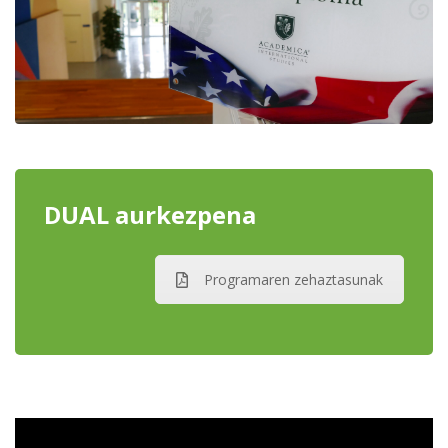
DUAL aurkezpena
Programaren zehaztasunak