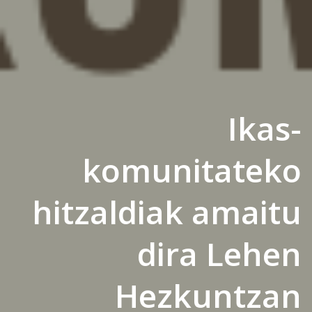
Ikas-
komunitateko
hitzaldiak amaitu
dira Lehen
Hezkuntzan