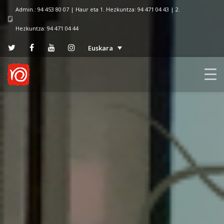
Admin.: 94 453 80 07 | Haur eta 1. Hezkuntza: 94 471 04 43 | 2.
Hezkuntza: 94 471 04 44
Euskara