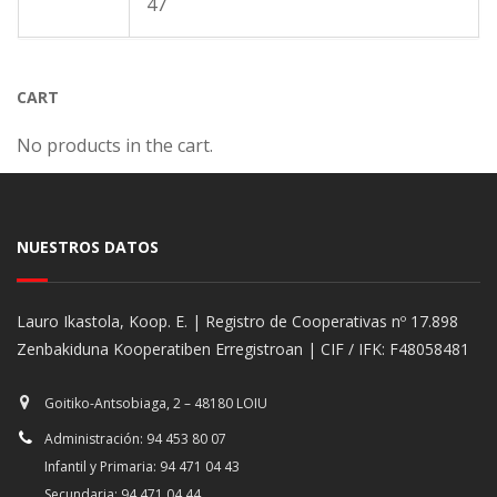
47
CART
No products in the cart.
NUESTROS DATOS
Lauro Ikastola, Koop. E. | Registro de Cooperativas nº 17.898
Zenbakiduna Kooperatiben Erregistroan | CIF / IFK: F48058481
Goitiko-Antsobiaga, 2 – 48180 LOIU
Administración: 94 453 80 07
Infantil y Primaria: 94 471 04 43
Secundaria: 94 471 04 44