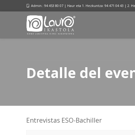
Admin.: 94 453 80 07 | Haur eta 1. Hezkuntza: 94 471 04 43 | 2. H
Detalle del eve
Entrevistas ESO-Bachiller