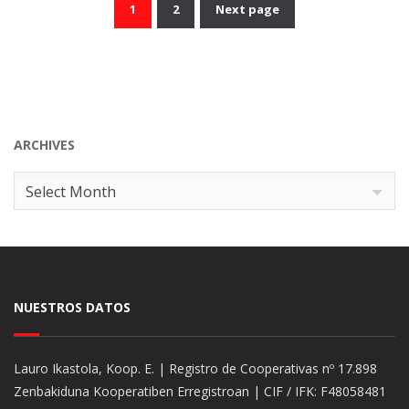
1
2
Next page
Posts
pagination
ARCHIVES
Archives
Select Month
NUESTROS DATOS
Lauro Ikastola, Koop. E. | Registro de Cooperativas nº 17.898
Zenbakiduna Kooperatiben Erregistroan | CIF / IFK: F48058481