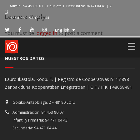
Admin.: 94 453 80 07 | Haur eta 1. Hezkuntza: 94 471 04 43 | 2.
Leave a Reply
Hezkuntza: 94 471 04 44
English
You must be
logged in
to post a comment.
NUESTROS DATOS
Lauro Ikastola, Koop. E. | Registro de Cooperativas nº 17.898
Zenbakiduna Kooperatiben Erregistroan | CIF / IFK: F48058481
Goitiko-Antsobiaga, 2 – 48180 LOIU
Administración: 94 453 80 07
Infantil y Primaria: 94 471 04 43
Secundaria: 94 471 04 44