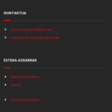
KONTAKTUA
zuzend_idazkaritza@lauro.eus
Iradokizunak, kexak eta eskertzeak
ESTEKA AZKARRAK
Hezkuntza proiektua
Sasoian
Pribatutasun politika