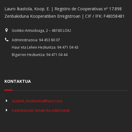
Lauro Ikastola, Koop. E. | Registro de Cooperativas nº 17.898
Zenbakiduna Kooperatiben Erregistroan | CIF / IFK: F48058481
Goitiko-Antsobiaga, 2 – 48180 LOIU
Administrazioa: 94 453 80 07
Haur eta Lehen Hezkuntza: 94 471 04 43
Bigarren Hezkuntza: 94 471 04 44
KONTAKTUA
zuzend_idazkaritza@lauro.eus
Iradokizunak, kexak eta eskertzeak