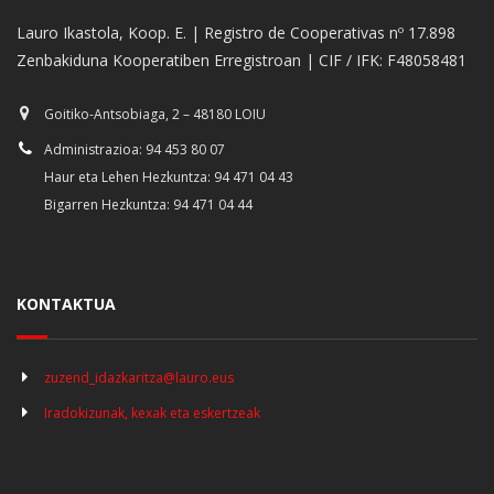
Lauro Ikastola, Koop. E. | Registro de Cooperativas nº 17.898
Zenbakiduna Kooperatiben Erregistroan | CIF / IFK: F48058481
Goitiko-Antsobiaga, 2 – 48180 LOIU
Administrazioa: 94 453 80 07
Haur eta Lehen Hezkuntza: 94 471 04 43
Bigarren Hezkuntza: 94 471 04 44
KONTAKTUA
zuzend_idazkaritza@lauro.eus
Iradokizunak, kexak eta eskertzeak