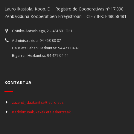
Lauro Ikastola, Koop. E. | Registro de Cooperativas nº 17.898
Zenbakiduna Kooperatiben Erregistroan | CIF / IFK: F48058481
Goitiko-Antsobiaga, 2 – 48180 LOIU
Administrazioa: 94 453 80 07
Haur eta Lehen Hezkuntza: 94 471 04 43
Bigarren Hezkuntza: 94 471 04 44
KONTAKTUA
zuzend_idazkaritza@lauro.eus
Iradokizunak, kexak eta eskertzeak