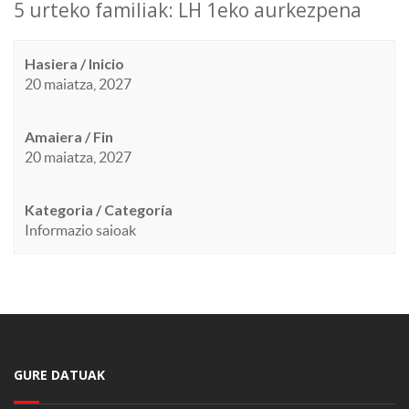
5 urteko familiak: LH 1eko aurkezpena
Hasiera / Inicio
20 maiatza, 2027
Amaiera / Fin
20 maiatza, 2027
Kategoria / Categoría
Informazio saioak
GURE DATUAK