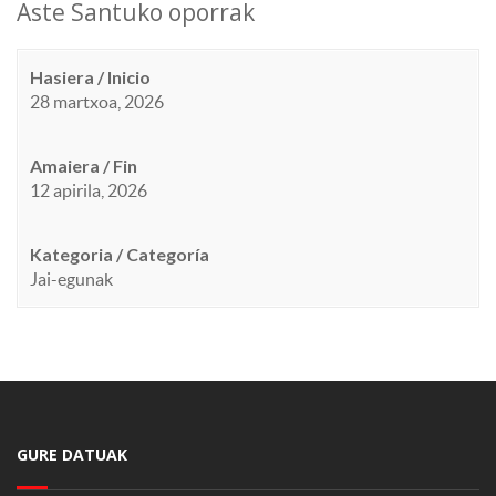
Aste Santuko oporrak
Hasiera / Inicio
28 martxoa, 2026
Amaiera / Fin
12 apirila, 2026
Kategoria / Categoría
Jai-egunak
GURE DATUAK