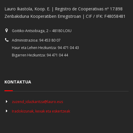
Lauro Ikastola, Koop. E. | Registro de Cooperativas nº 17.898
Zenbakiduna Kooperatiben Erregistroan | CIF / IFK: F48058481
Goitiko-Antsobiaga, 2 – 48180 LOIU
Administrazioa: 94 453 80 07
Haur eta Lehen Hezkuntza: 94 471 04 43
Bigarren Hezkuntza: 94 471 04 44
KONTAKTUA
zuzend_idazkaritza@lauro.eus
Iradokizunak, kexak eta eskertzeak