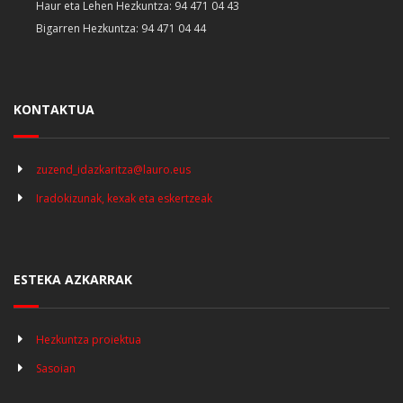
Haur eta Lehen Hezkuntza: 94 471 04 43
Bigarren Hezkuntza: 94 471 04 44
KONTAKTUA
zuzend_idazkaritza@lauro.eus
Iradokizunak, kexak eta eskertzeak
ESTEKA AZKARRAK
Hezkuntza proiektua
Sasoian