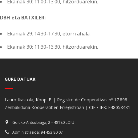
Ekainak 30: 11:00-13:00, hitzorduarekin.
DBH eta BATXILER:
Ekaniak 29: 14:30-17:30, etorri ahala.
Ekainak 30: 11:30-13:30, hitzorduarekin.
GURE DATUAK
Lauro Ikastola, Koop. E. | Registro de Cooperativas nº 17.898
Zenbakiduna Kooperatiben Erregistroan | CIF / IFK: F48058481
Goitiko-Antsobiaga, 2 – 48180 LOIU
Administrazioa: 94 453 80 07