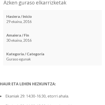
Azken guraso elkarrizketak
Hasiera / Inicio
29 ekaina, 2016
Amaiera / Fin
30 ekaina, 2016
Kategoria / Categoría
Guraso egunak
HAUR ETA LEHEN HEZKUNTZA:
Ekaniak 29: 14:30-16:30, etorri ahala.