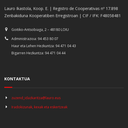
Lauro Ikastola, Koop. E. | Registro de Cooperativas nº 17.898
Zenbakiduna Kooperatiben Erregistroan | CIF / IFK: F48058481
Goitiko-Antsobiaga, 2 – 48180 LOIU
Administrazioa: 94 453 80 07
Haur eta Lehen Hezkuntza: 94 471 04 43
Bigarren Hezkuntza: 94 471 04 44
KONTAKTUA
zuzend_idazkaritza@lauro.eus
Iradokizunak, kexak eta eskertzeak