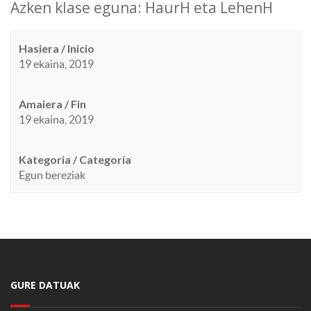
Azken klase eguna: HaurH eta LehenH
Hasiera / Inicio
19 ekaina, 2019
Amaiera / Fin
19 ekaina, 2019
Kategoria / Categoría
Egun bereziak
GURE DATUAK