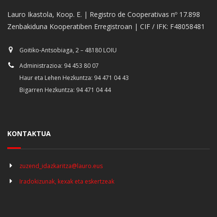
Lauro Ikastola, Koop. E. | Registro de Cooperativas nº 17.898
Zenbakiduna Kooperatiben Erregistroan | CIF / IFK: F48058481
Goitiko-Antsobiaga, 2 – 48180 LOIU
Administrazioa: 94 453 80 07
Haur eta Lehen Hezkuntza: 94 471 04 43
Bigarren Hezkuntza: 94 471 04 44
KONTAKTUA
zuzend_idazkaritza@lauro.eus
Iradokizunak, kexak eta eskertzeak