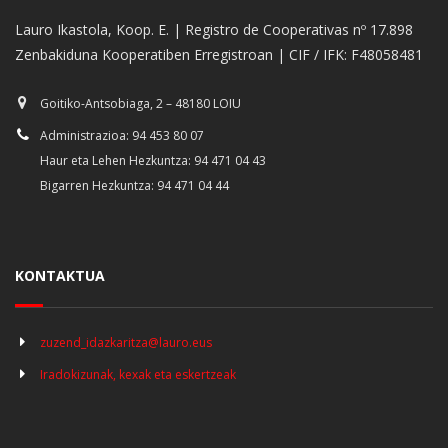
Lauro Ikastola, Koop. E. | Registro de Cooperativas nº 17.898
Zenbakiduna Kooperatiben Erregistroan | CIF / IFK: F48058481
Goitiko-Antsobiaga, 2 – 48180 LOIU
Administrazioa: 94 453 80 07
Haur eta Lehen Hezkuntza: 94 471 04 43
Bigarren Hezkuntza: 94 471 04 44
KONTAKTUA
zuzend_idazkaritza@lauro.eus
Iradokizunak, kexak eta eskertzeak