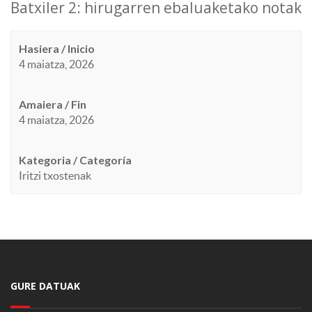
Batxiler 2: hirugarren ebaluaketako notak
Hasiera / Inicio
4 maiatza, 2026
Amaiera / Fin
4 maiatza, 2026
Kategoria / Categoría
Iritzi txostenak
GURE DATUAK