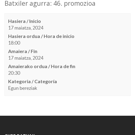
Batxiler agurra: 46. promozioa
Hasiera / Inicio
17 maiatza, 2024
Hasiera ordua / Hora de inicio
18:00
Amaiera / Fin
17 maiatza, 2024
Amaierako ordua / Hora de fin
20:30
Kategoria / Categoría
Egun bereziak