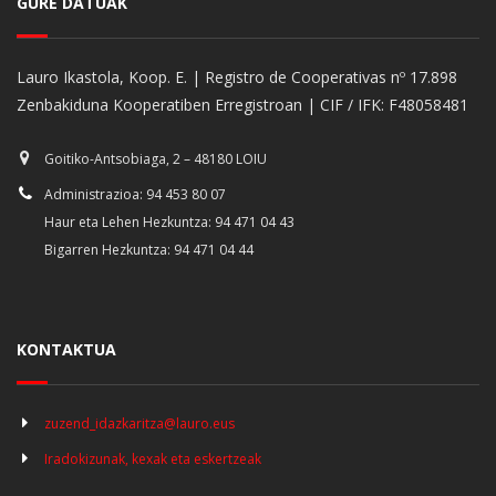
GURE DATUAK
Lauro Ikastola, Koop. E. | Registro de Cooperativas nº 17.898
Zenbakiduna Kooperatiben Erregistroan | CIF / IFK: F48058481
Goitiko-Antsobiaga, 2 – 48180 LOIU
Administrazioa: 94 453 80 07
Haur eta Lehen Hezkuntza: 94 471 04 43
Bigarren Hezkuntza: 94 471 04 44
KONTAKTUA
zuzend_idazkaritza@lauro.eus
Iradokizunak, kexak eta eskertzeak