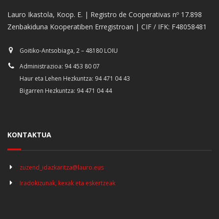
Lauro Ikastola, Koop. E. | Registro de Cooperativas nº 17.898
Zenbakiduna Kooperatiben Erregistroan | CIF / IFK: F48058481
Goitiko-Antsobiaga, 2 – 48180 LOIU
Administrazioa: 94 453 80 07
Haur eta Lehen Hezkuntza: 94 471 04 43
Bigarren Hezkuntza: 94 471 04 44
KONTAKTUA
zuzend_idazkaritza@lauro.eus
Iradokizunak, kexak eta eskertzeak