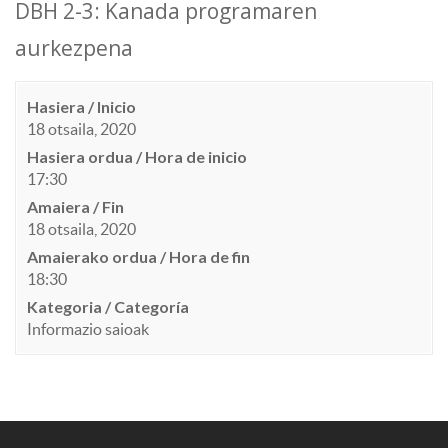
DBH 2-3: Kanada programaren
aurkezpena
Hasiera / Inicio
18 otsaila, 2020
Hasiera ordua / Hora de inicio
17:30
Amaiera / Fin
18 otsaila, 2020
Amaierako ordua / Hora de fin
18:30
Kategoria / Categoría
Informazio saioak