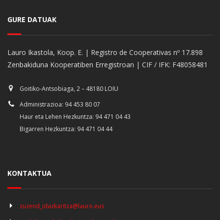
GURE DATUAK
Lauro Ikastola, Koop. E. | Registro de Cooperativas nº 17.898
Zenbakiduna Kooperatiben Erregistroan | CIF / IFK: F48058481
Goitiko-Antsobiaga, 2 – 48180 LOIU
Administrazioa: 94 453 80 07
Haur eta Lehen Hezkuntza: 94 471 04 43
Bigarren Hezkuntza: 94 471 04 44
KONTAKTUA
zuzend_idazkaritza@lauro.eus