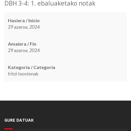
DBH 3-4: 1. ebaluaketako notak
Hasiera / Inicio
29 azaroa, 2024
Amaiera / Fin
29 azaroa, 2024
Kategoria / Categoría
Iritzi txostenak
GURE DATUAK