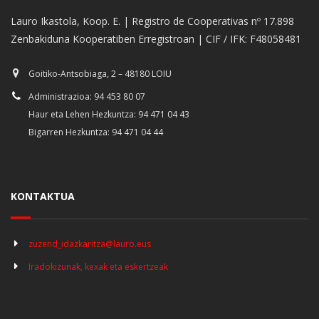
Lauro Ikastola, Koop. E. | Registro de Cooperativas nº 17.898
Zenbakiduna Kooperatiben Erregistroan | CIF / IFK: F48058481
Goitiko-Antsobiaga, 2 – 48180 LOIU
Administrazioa: 94 453 80 07
Haur eta Lehen Hezkuntza: 94 471 04 43
Bigarren Hezkuntza: 94 471 04 44
KONTAKTUA
zuzend_idazkaritza@lauro.eus
Iradokizunak, kexak eta eskertzeak