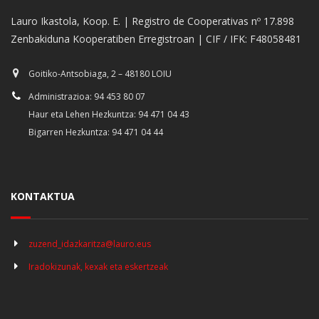
Lauro Ikastola, Koop. E. | Registro de Cooperativas nº 17.898
Zenbakiduna Kooperatiben Erregistroan | CIF / IFK: F48058481
Goitiko-Antsobiaga, 2 – 48180 LOIU
Administrazioa: 94 453 80 07
Haur eta Lehen Hezkuntza: 94 471 04 43
Bigarren Hezkuntza: 94 471 04 44
KONTAKTUA
zuzend_idazkaritza@lauro.eus
Iradokizunak, kexak eta eskertzeak