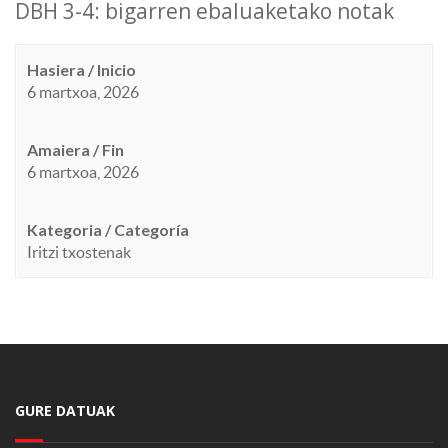
DBH 3-4: bigarren ebaluaketako notak
Hasiera / Inicio
6 martxoa, 2026
Amaiera / Fin
6 martxoa, 2026
Kategoria / Categoría
Iritzi txostenak
GURE DATUAK