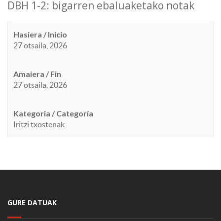
DBH 1-2: bigarren ebaluaketako notak
Hasiera / Inicio
27 otsaila, 2026
Amaiera / Fin
27 otsaila, 2026
Kategoria / Categoría
Iritzi txostenak
GURE DATUAK