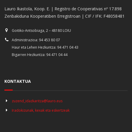
Lauro Ikastola, Koop. E. | Registro de Cooperativas nº 17.898
Zenbakiduna Kooperatiben Erregistroan | CIF / IFK: F48058481
Goitiko-Antsobiaga, 2 – 48180 LOIU
Administrazioa: 94 453 80 07
Haur eta Lehen Hezkuntza: 94 471 04 43
Bigarren Hezkuntza: 94 471 04 44
KONTAKTUA
zuzend_idazkaritza@lauro.eus
Iradokizunak, kexak eta eskertzeak