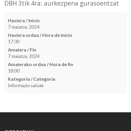
DBH 3tik 4ra: aurkezpena gurasoentzat
Hasiera / Inicio
7 maiatza, 2024
Hasiera ordua / Hora de inicio
17:30
Amaiera / Fin
7 maiatza, 2024
Amaierako ordua / Hora de fin
18:00
Kategoria / Categoría
Informazio saioak