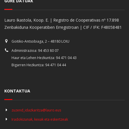
GURE DATUAK
Lauro Ikastola, Koop. E. | Registro de Cooperativas nº 17.898
Zenbakiduna Kooperatiben Erregistroan | CIF / IFK: F48058481
Goitiko-Antsobiaga, 2 – 48180 LOIU
Administrazioa: 94 453 80 07
Haur eta Lehen Hezkuntza: 94 471 04 43
Bigarren Hezkuntza: 94 471 04 44
KONTAKTUA
zuzend_idazkaritza@lauro.eus
Iradokizunak, kexak eta eskertzeak