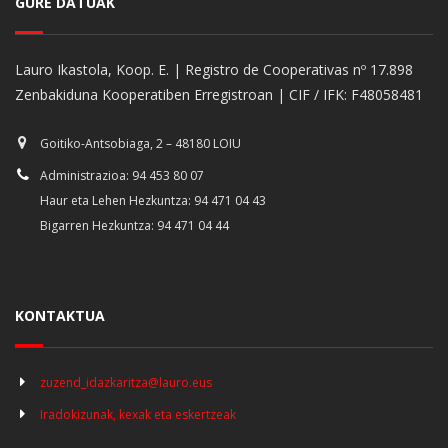
GURE DATUAK
Lauro Ikastola, Koop. E. | Registro de Cooperativas nº 17.898
Zenbakiduna Kooperatiben Erregistroan | CIF / IFK: F48058481
Goitiko-Antsobiaga, 2 – 48180 LOIU
Administrazioa: 94 453 80 07
Haur eta Lehen Hezkuntza: 94 471 04 43
Bigarren Hezkuntza: 94 471 04 44
KONTAKTUA
zuzend_idazkaritza@lauro.eus
Iradokizunak, kexak eta eskertzeak