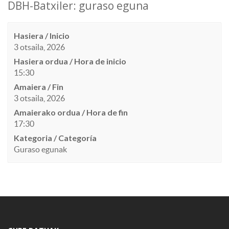
DBH-Batxiler: guraso eguna
Hasiera / Inicio
3 otsaila, 2026
Hasiera ordua / Hora de inicio
15:30
Amaiera / Fin
3 otsaila, 2026
Amaierako ordua / Hora de fin
17:30
Kategoria / Categoría
Guraso egunak