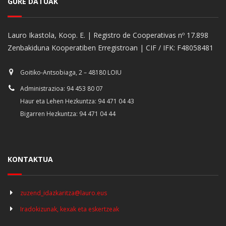
GURE DATUAK
Lauro Ikastola, Koop. E. | Registro de Cooperativas nº 17.898
Zenbakiduna Kooperatiben Erregistroan | CIF / IFK: F48058481
Goitiko-Antsobiaga, 2 – 48180 LOIU
Administrazioa: 94 453 80 07
Haur eta Lehen Hezkuntza: 94 471 04 43
Bigarren Hezkuntza: 94 471 04 44
KONTAKTUA
zuzend_idazkaritza@lauro.eus
Iradokizunak, kexak eta eskertzeak