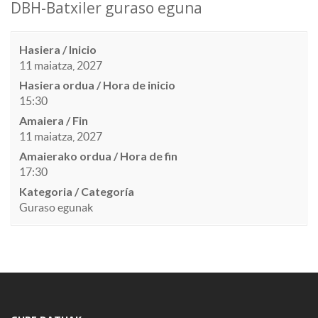
DBH-Batxiler guraso eguna
Hasiera / Inicio
11 maiatza, 2027
Hasiera ordua / Hora de inicio
15:30
Amaiera / Fin
11 maiatza, 2027
Amaierako ordua / Hora de fin
17:30
Kategoria / Categoría
Guraso egunak