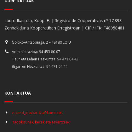
GURE DATUAK
Lauro Ikastola, Koop. E. | Registro de Cooperativas nº 17.898
Zenbakiduna Kooperatiben Erregistroan | CIF / IFK: F48058481
Goitiko-Antsobiaga, 2 – 48180 LOIU
Administrazioa: 94 453 80 07
Haur eta Lehen Hezkuntza: 94 471 04 43
Bigarren Hezkuntza: 94 471 04 44
KONTAKTUA
zuzend_idazkaritza@lauro.eus
Iradokizunak, kexak eta eskertzeak