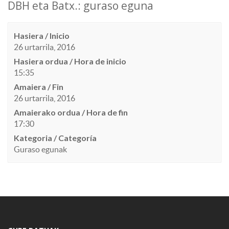
DBH eta Batx.: guraso eguna
Hasiera / Inicio
26 urtarrila, 2016
Hasiera ordua / Hora de inicio
15:35
Amaiera / Fin
26 urtarrila, 2016
Amaierako ordua / Hora de fin
17:30
Kategoria / Categoría
Guraso egunak