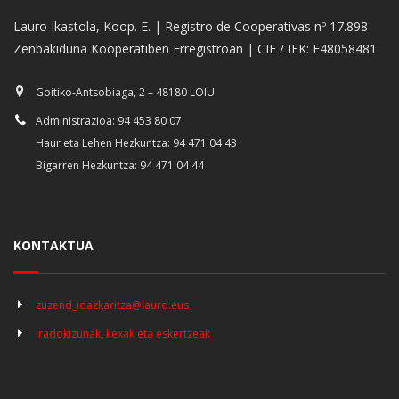
Lauro Ikastola, Koop. E. | Registro de Cooperativas nº 17.898
Zenbakiduna Kooperatiben Erregistroan | CIF / IFK: F48058481
Goitiko-Antsobiaga, 2 – 48180 LOIU
Administrazioa: 94 453 80 07
Haur eta Lehen Hezkuntza: 94 471 04 43
Bigarren Hezkuntza: 94 471 04 44
KONTAKTUA
zuzend_idazkaritza@lauro.eus
Iradokizunak, kexak eta eskertzeak