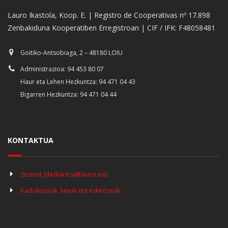
Lauro Ikastola, Koop. E. | Registro de Cooperativas nº 17.898
Zenbakiduna Kooperatiben Erregistroan | CIF / IFK: F48058481
Goitiko-Antsobiaga, 2 – 48180 LOIU
Administrazioa: 94 453 80 07
Haur eta Lehen Hezkuntza: 94 471 04 43
Bigarren Hezkuntza: 94 471 04 44
KONTAKTUA
zuzend_idazkaritza@lauro.eus
Iradokizunak, kexak eta eskertzeak