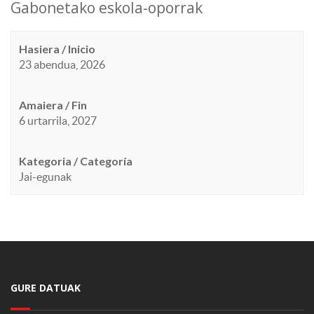
Gabonetako eskola-oporrak
Hasiera / Inicio
23 abendua, 2026
Amaiera / Fin
6 urtarrila, 2027
Kategoria / Categoría
Jai-egunak
GURE DATUAK