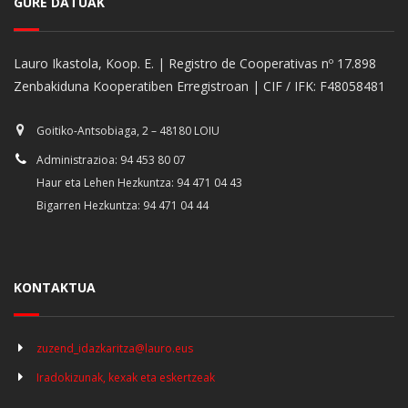
GURE DATUAK
Lauro Ikastola, Koop. E. | Registro de Cooperativas nº 17.898
Zenbakiduna Kooperatiben Erregistroan | CIF / IFK: F48058481
Goitiko-Antsobiaga, 2 – 48180 LOIU
Administrazioa: 94 453 80 07
Haur eta Lehen Hezkuntza: 94 471 04 43
Bigarren Hezkuntza: 94 471 04 44
KONTAKTUA
zuzend_idazkaritza@lauro.eus
Iradokizunak, kexak eta eskertzeak