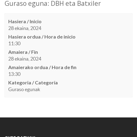
Guraso eguna: DBH eta Batxiler
Hasiera / Inicio
28 ekaina, 2024
Hasiera ordua / Hora de inicio
11:30
Amaiera / Fin
28 ekaina, 2024
Amaierako ordua / Hora de fin
13:30
Kategoria / Categoría
Guraso egunak