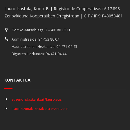
Lauro Ikastola, Koop. E. | Registro de Cooperativas nº 17.898
Zenbakiduna Kooperatiben Erregistroan | CIF / IFK: F48058481
Goitiko-Antsobiaga, 2 – 48180 LOIU
Administrazioa: 94 453 80 07
Haur eta Lehen Hezkuntza: 94 471 04 43
Bigarren Hezkuntza: 94 471 04 44
KONTAKTUA
zuzend_idazkaritza@lauro.eus
Iradokizunak, kexak eta eskertzeak