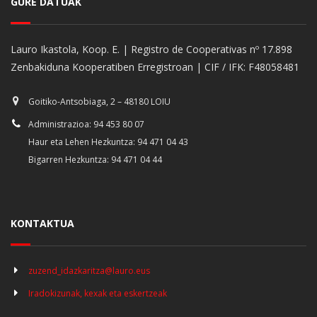
GURE DATUAK
Lauro Ikastola, Koop. E. | Registro de Cooperativas nº 17.898
Zenbakiduna Kooperatiben Erregistroan | CIF / IFK: F48058481
Goitiko-Antsobiaga, 2 – 48180 LOIU
Administrazioa: 94 453 80 07
Haur eta Lehen Hezkuntza: 94 471 04 43
Bigarren Hezkuntza: 94 471 04 44
KONTAKTUA
zuzend_idazkaritza@lauro.eus
Iradokizunak, kexak eta eskertzeak