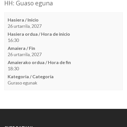
HH: Guaso eguna
Hasiera / Inicio
26 urtarrila, 2027
Hasiera ordua / Hora de inicio
16:30
Amaiera / Fin
26 urtarrila, 2027
Amaierako ordua / Hora de fin
18:30
Kategoria / Categoría
Guraso egunak