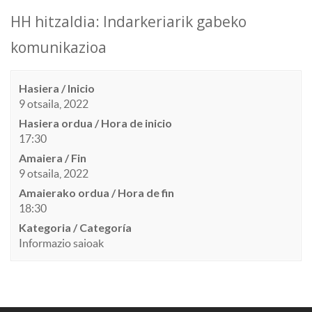
HH hitzaldia: Indarkeriarik gabeko
komunikazioa
Hasiera / Inicio
9 otsaila, 2022
Hasiera ordua / Hora de inicio
17:30
Amaiera / Fin
9 otsaila, 2022
Amaierako ordua / Hora de fin
18:30
Kategoria / Categoría
Informazio saioak