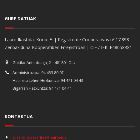
GURE DATUAK
Lauro Ikastola, Koop. E. | Registro de Cooperativas nº 17.898
Zenbakiduna Kooperatiben Erregistroan | CIF / IFK: F48058481
Goitiko-Antsobiaga, 2 – 48180 LOIU
Administrazioa: 94 453 80 07
Haur eta Lehen Hezkuntza: 94 471 04 43
Bigarren Hezkuntza: 94 471 04 44
KONTAKTUA
zuzend_idazkaritza@lauro.eus