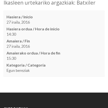
Ikasleen urtekariko argazkiak: Batxiler
Hasiera / Inicio
27 iraila, 2016
Hasiera ordua / Hora de inicio
14:30
Amaiera / Fin
27 iraila, 2016
Amaierako ordua / Hora de fin
15:30
Kategoria / Categoría
Egun bereziak