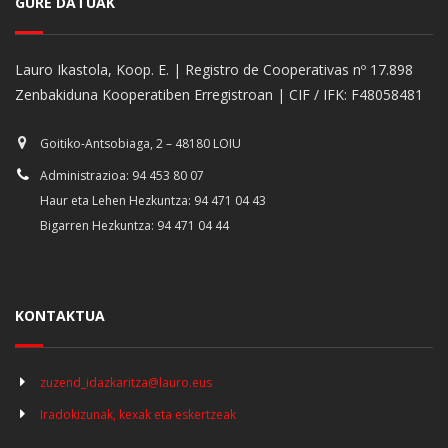
GURE DATUAK
Lauro Ikastola, Koop. E. | Registro de Cooperativas nº 17.898
Zenbakiduna Kooperatiben Erregistroan | CIF / IFK: F48058481
Goitiko-Antsobiaga, 2 – 48180 LOIU
Administrazioa: 94 453 80 07
Haur eta Lehen Hezkuntza: 94 471 04 43
Bigarren Hezkuntza: 94 471 04 44
KONTAKTUA
zuzend_idazkaritza@lauro.eus
Iradokizunak, kexak eta eskertzeak