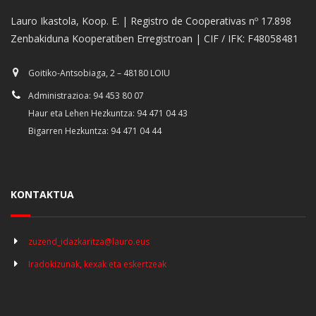
Lauro Ikastola, Koop. E. | Registro de Cooperativas nº 17.898
Zenbakiduna Kooperatiben Erregistroan | CIF / IFK: F48058481
Goitiko-Antsobiaga, 2 – 48180 LOIU
Administrazioa: 94 453 80 07
Haur eta Lehen Hezkuntza: 94 471 04 43
Bigarren Hezkuntza: 94 471 04 44
KONTAKTUA
zuzend_idazkaritza@lauro.eus
Iradokizunak, kexak eta eskertzeak