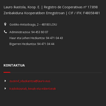
Lauro Ikastola, Koop. E. | Registro de Cooperativas nº 17.898
Zenbakiduna Kooperatiben Erregistroan | CIF / IFK: F48058481
Goitiko-Antsobiaga, 2 – 48180 LOIU
Administrazioa: 94 453 80 07
Haur eta Lehen Hezkuntza: 94 471 04 43
Bigarren Hezkuntza: 94 471 04 44
KONTAKTUA
zuzend_idazkaritza@lauro.eus
Iradokizunak, kexak eta eskertzeak