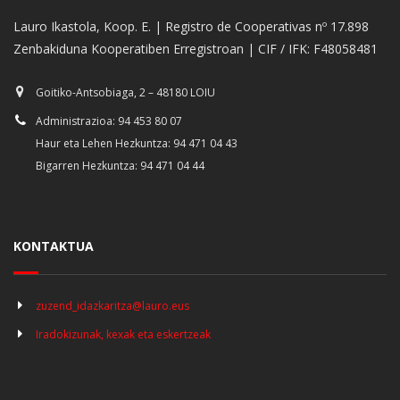
Lauro Ikastola, Koop. E. | Registro de Cooperativas nº 17.898
Zenbakiduna Kooperatiben Erregistroan | CIF / IFK: F48058481
Goitiko-Antsobiaga, 2 – 48180 LOIU
Administrazioa: 94 453 80 07
Haur eta Lehen Hezkuntza: 94 471 04 43
Bigarren Hezkuntza: 94 471 04 44
KONTAKTUA
zuzend_idazkaritza@lauro.eus
Iradokizunak, kexak eta eskertzeak