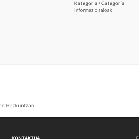
Kategoria / Categoría
Informazio saioak
hen Hezkuntzan
KONTAKTUA
E