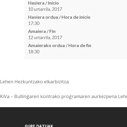
Hasiera / Inicio
10 urtarrila, 2017
Hasiera ordua / Hora de inicio
17:30
Amaiera / Fin
12 urtarrila, 2017
Amaierako ordua / Hora de fin
18:30
Lehen Hezkuntzako elkarbizitza:
KiVa – Bullingaren kontrako programaren aurkezpena Le
GURE DATUAK