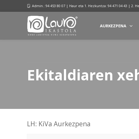
Admin.: 94 453 80 07 | Haur eta 1. Hezkuntza: 94 471 04 43 | 2. H
AURKEZPENA
Ekitaldiaren x
LH: KiVa Aurkezpena