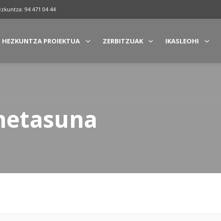
ezkuntza: 94 471 04 44
HEZKUNTZA PROIEKTUA
ZERBITZUAK
IKASLEOHI
ehetasuna