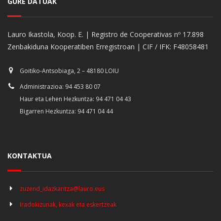
GURE DATUAK
Lauro Ikastola, Koop. E. | Registro de Cooperativas nº 17.898
Zenbakiduna Kooperatiben Erregistroan | CIF / IFK: F48058481
Goitiko-Antsobiaga, 2 – 48180 LOIU
Administrazioa: 94 453 80 07
Haur eta Lehen Hezkuntza: 94 471 04 43
Bigarren Hezkuntza: 94 471 04 44
KONTAKTUA
zuzend_idazkaritza@lauro.eus
Iradokizunak, kexak eta eskertzeak