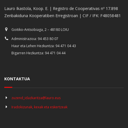
Lauro Ikastola, Koop. E. | Registro de Cooperativas nº 17.898
Zenbakiduna Kooperatiben Erregistroan | CIF / IFK: F48058481
Goitiko-Antsobiaga, 2 – 48180 LOIU
Administrazioa: 94 453 80 07
Haur eta Lehen Hezkuntza: 94 471 04 43
Bigarren Hezkuntza: 94 471 04 44
KONTAKTUA
zuzend_idazkaritza@lauro.eus
Iradokizunak, kexak eta eskertzeak