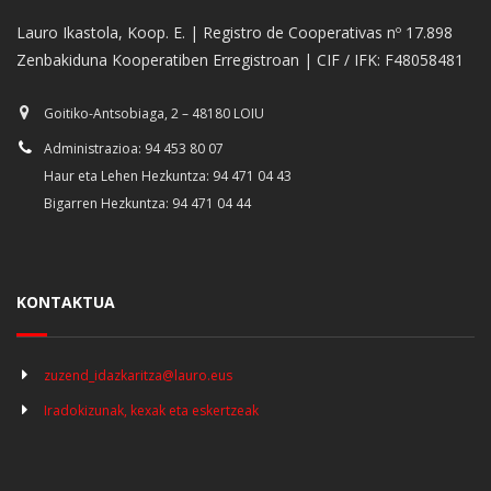
Lauro Ikastola, Koop. E. | Registro de Cooperativas nº 17.898
Zenbakiduna Kooperatiben Erregistroan | CIF / IFK: F48058481
Goitiko-Antsobiaga, 2 – 48180 LOIU
Administrazioa: 94 453 80 07
Haur eta Lehen Hezkuntza: 94 471 04 43
Bigarren Hezkuntza: 94 471 04 44
KONTAKTUA
zuzend_idazkaritza@lauro.eus
Iradokizunak, kexak eta eskertzeak