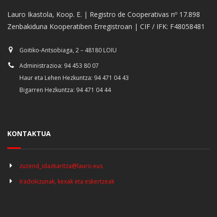
Lauro Ikastola, Koop. E. | Registro de Cooperativas nº 17.898
Zenbakiduna Kooperatiben Erregistroan | CIF / IFK: F48058481
Goitiko-Antsobiaga, 2 – 48180 LOIU
Administrazioa: 94 453 80 07
Haur eta Lehen Hezkuntza: 94 471 04 43
Bigarren Hezkuntza: 94 471 04 44
KONTAKTUA
zuzend_idazkaritza@lauro.eus
Iradokizunak, kexak eta eskertzeak