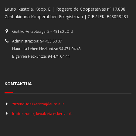
Lauro Ikastola, Koop. E. | Registro de Cooperativas nº 17.898
Zenbakiduna Kooperatiben Erregistroan | CIF / IFK: F48058481
Goitiko-Antsobiaga, 2 – 48180 LOIU
Administrazioa: 94 453 80 07
Haur eta Lehen Hezkuntza: 94 471 04 43
Bigarren Hezkuntza: 94 471 04 44
KONTAKTUA
zuzend_idazkaritza@lauro.eus
Iradokizunak, kexak eta eskertzeak