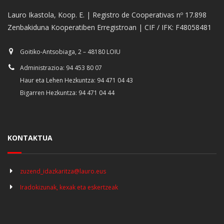
Lauro Ikastola, Koop. E. | Registro de Cooperativas nº 17.898
Zenbakiduna Kooperatiben Erregistroan | CIF / IFK: F48058481
Goitiko-Antsobiaga, 2 – 48180 LOIU
Administrazioa: 94 453 80 07
Haur eta Lehen Hezkuntza: 94 471 04 43
Bigarren Hezkuntza: 94 471 04 44
KONTAKTUA
zuzend_idazkaritza@lauro.eus
Iradokizunak, kexak eta eskertzeak