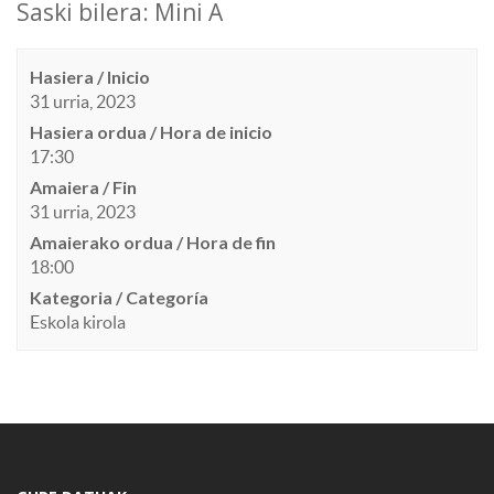
Saski bilera: Mini A
Hasiera / Inicio
31 urria, 2023
Hasiera ordua / Hora de inicio
17:30
Amaiera / Fin
31 urria, 2023
Amaierako ordua / Hora de fin
18:00
Kategoria / Categoría
Eskola kirola