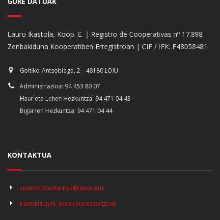
GURE DATUAK
Lauro Ikastola, Koop. E. | Registro de Cooperativas nº 17.898
Zenbakiduna Kooperatiben Erregistroan | CIF / IFK: F48058481
Goitiko-Antsobiaga, 2 – 48180 LOIU
Administrazioa: 94 453 80 07
Haur eta Lehen Hezkuntza: 94 471 04 43
Bigarren Hezkuntza: 94 471 04 44
KONTAKTUA
zuzend_idazkaritza@lauro.eus
Iradokizunak, kexak eta eskertzeak