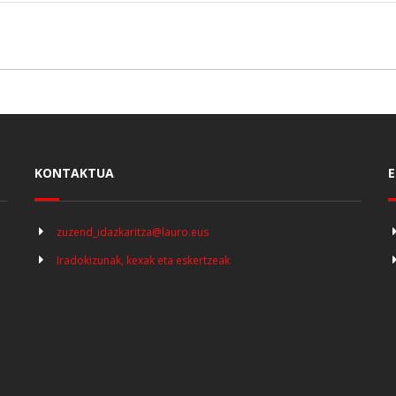
KONTAKTUA
E
zuzend_idazkaritza@lauro.eus
Iradokizunak, kexak eta eskertzeak