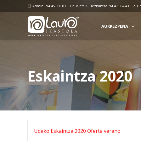
Admin.: 94 453 80 07 | Haur eta 1. Hezkuntza: 94 471 04 43 | 2. H
AURKEZPENA
Eskaintza 2020
Udako Eskaintza 2020 Oferta verano