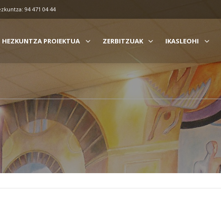
ezkuntza: 94 471 04 44
HEZKUNTZA PROIEKTUA
ZERBITZUAK
IKASLEOHI