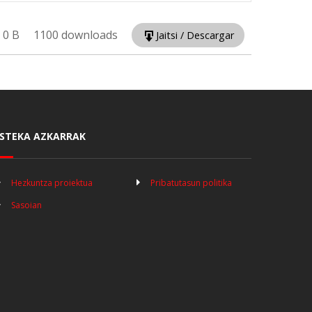
0 B
1100 downloads
Jaitsi / Descargar
STEKA AZKARRAK
Hezkuntza proiektua
Pribatutasun politika
Sasoian