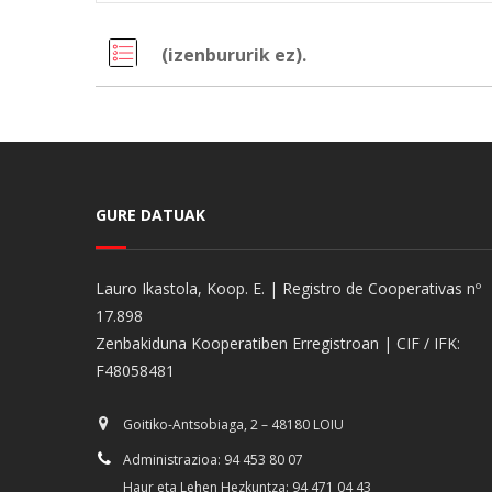
(izenbururik ez).
GURE DATUAK
Lauro Ikastola, Koop. E. | Registro de Cooperativas nº
17.898
Zenbakiduna Kooperatiben Erregistroan | CIF / IFK:
F48058481
Goitiko-Antsobiaga, 2 – 48180 LOIU
Administrazioa: 94 453 80 07
Haur eta Lehen Hezkuntza: 94 471 04 43