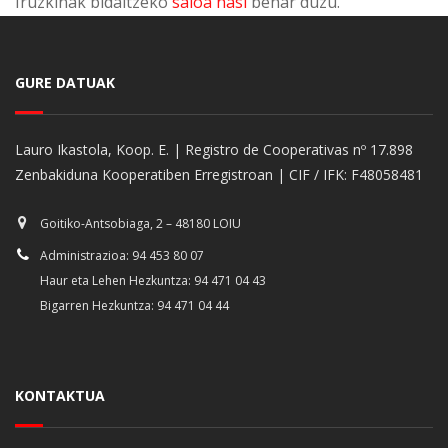
Iruzkinak bidaltzeko
saioa hasi
behar duzu.
GURE DATUAK
Lauro Ikastola, Koop. E. | Registro de Cooperativas nº 17.898
Zenbakiduna Kooperatiben Erregistroan | CIF / IFK: F48058481
Goitiko-Antsobiaga, 2 – 48180 LOIU
Administrazioa: 94 453 80 07
Haur eta Lehen Hezkuntza: 94 471 04 43
Bigarren Hezkuntza: 94 471 04 44
KONTAKTUA