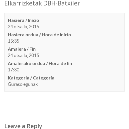
Elkarrizketak DBH-Batxiler
Hasiera / Inicio
24 otsaila, 2015
Hasiera ordua / Hora de inicio
15:35
Amaiera / Fin
24 otsaila, 2015
Amaierako ordua / Hora de fin
17:30
Kategoria / Categoría
Guraso egunak
Leave a Reply