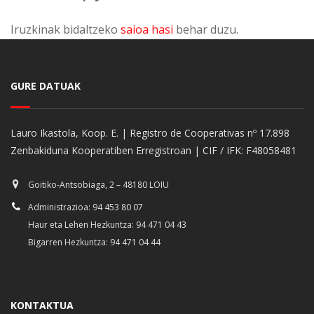
Iruzkinak bidaltzeko
saioa hasi
behar duzu.
GURE DATUAK
Lauro Ikastola, Koop. E. | Registro de Cooperativas nº 17.898
Zenbakiduna Kooperatiben Erregistroan | CIF / IFK: F48058481
Goitiko-Antsobiaga, 2 – 48180 LOIU
Administrazioa: 94 453 80 07
Haur eta Lehen Hezkuntza: 94 471 04 43
Bigarren Hezkuntza: 94 471 04 44
KONTAKTUA