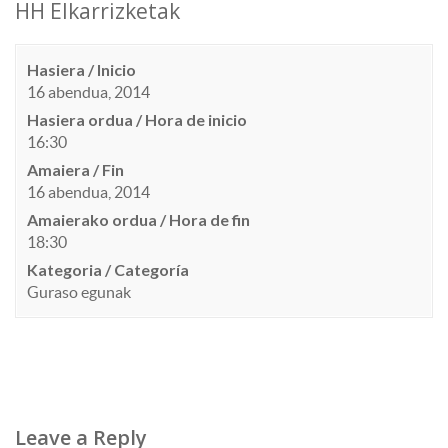
HH Elkarrizketak
Hasiera / Inicio
16 abendua, 2014
Hasiera ordua / Hora de inicio
16:30
Amaiera / Fin
16 abendua, 2014
Amaierako ordua / Hora de fin
18:30
Kategoria / Categoría
Guraso egunak
Leave a Reply