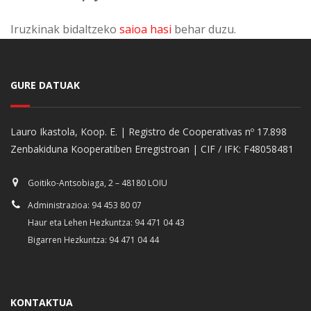
Iruzkinak bidaltzeko
saioa hasi
behar duzu.
GURE DATUAK
Lauro Ikastola, Koop. E. | Registro de Cooperativas nº 17.898
Zenbakiduna Kooperatiben Erregistroan | CIF / IFK: F48058481
Goitiko-Antsobiaga, 2 – 48180 LOIU
Administrazioa: 94 453 80 07
Haur eta Lehen Hezkuntza: 94 471 04 43
Bigarren Hezkuntza: 94 471 04 44
KONTAKTUA